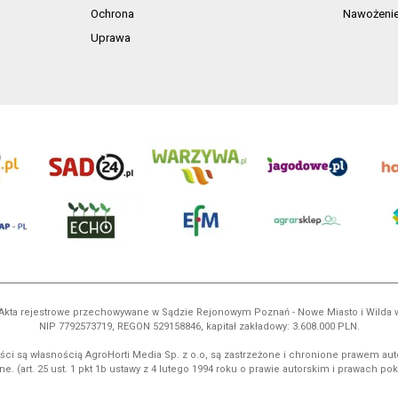
Ochrona
Nawożeni
Uprawa
ń. Akta rejestrowe przechowywane w Sądzie Rejonowym Poznań - Nowe Miasto i Wilda
NIP 7792573719, REGON 529158846, kapitał zakładowy: 3.608.000 PLN.
ci są własnością AgroHorti Media Sp. z o.o, są zastrzeżone i chronione prawem aut
e. (art. 25 ust. 1 pkt 1b ustawy z 4 lutego 1994 roku o prawie autorskim i prawach p