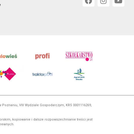
e
 w Poznaniu, VIII Wydziale Gospodarczym, KRS 0001116269,
orskim, kopiowanie i dalsze rozpowszechnianie treści jest
okrewnych.