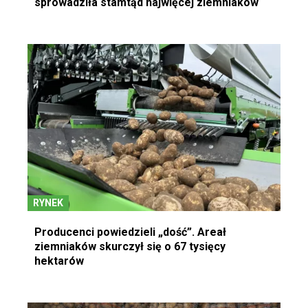
sprowadziła stamtąd najwięcej ziemniaków
RYNEK
Producenci powiedzieli „dość”. Areał
ziemniaków skurczył się o 67 tysięcy
hektarów