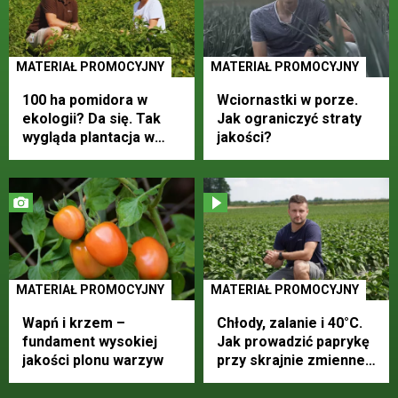
MATERIAŁ PROMOCYJNY
MATERIAŁ PROMOCYJNY
100 ha pomidora w
Wciornastki w porze.
ekologii? Da się. Tak
Jak ograniczyć straty
wygląda plantacja w
jakości?
Kaleniu
MATERIAŁ PROMOCYJNY
MATERIAŁ PROMOCYJNY
Wapń i krzem –
Chłody, zalanie i 40°C.
fundament wysokiej
Jak prowadzić paprykę
jakości plonu warzyw
przy skrajnie zmiennej
pogodzie?