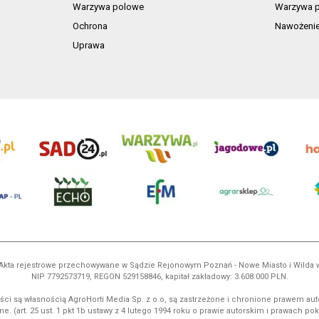
Warzywa polowe
Warzywa p
Ochrona
Nawożeni
Uprawa
ń. Akta rejestrowe przechowywane w Sądzie Rejonowym Poznań - Nowe Miasto i Wilda
NIP 7792573719, REGON 529158846, kapitał zakładowy: 3.608.000 PLN.
ci są własnością AgroHorti Media Sp. z o.o, są zastrzeżone i chronione prawem aut
e. (art. 25 ust. 1 pkt 1b ustawy z 4 lutego 1994 roku o prawie autorskim i prawach p