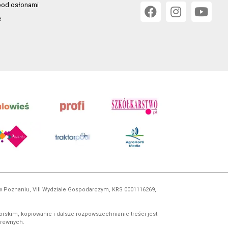
od osłonami
e
 w Poznaniu, VIII Wydziale Gospodarczym, KRS 0001116269,
orskim, kopiowanie i dalsze rozpowszechnianie treści jest
okrewnych.