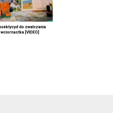
nsektycyd do zwalczania
i wciornastka [VIDEO]