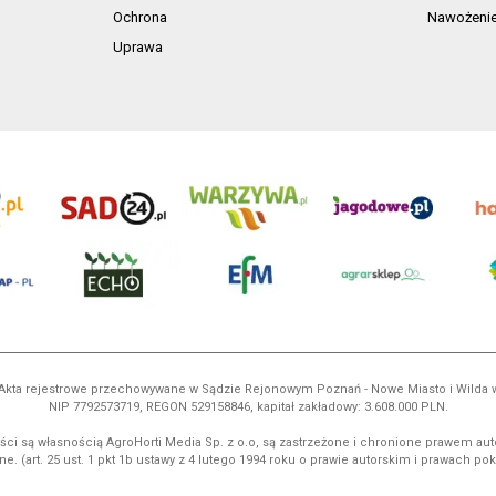
Ochrona
Nawożeni
Uprawa
ń. Akta rejestrowe przechowywane w Sądzie Rejonowym Poznań - Nowe Miasto i Wilda
NIP 7792573719, REGON 529158846, kapitał zakładowy: 3.608.000 PLN.
ci są własnością AgroHorti Media Sp. z o.o, są zastrzeżone i chronione prawem aut
e. (art. 25 ust. 1 pkt 1b ustawy z 4 lutego 1994 roku o prawie autorskim i prawach p