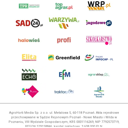
AgroHorti Media Sp. z o.o. ul. Metalowa 5, 60-118 Poznań. Akta rejestrowe
przechowywane w Sądzie Rejonowym Poznań - Nowe Miasto i Wilda w
Poznaniu, VIII Wydziale Gospodarczym, KRS 0001116269, NIP 7792573719,
REGON 529158846, kapitał zakładowy: 3.608.000 PLN.