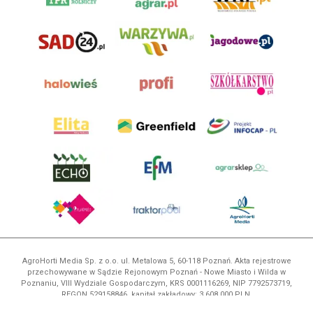
AgroHorti Media Sp. z o.o. ul. Metalowa 5, 60-118 Poznań. Akta rejestrowe
przechowywane w Sądzie Rejonowym Poznań - Nowe Miasto i Wilda w
Poznaniu, VIII Wydziale Gospodarczym, KRS 0001116269, NIP 7792573719,
REGON 529158846, kapitał zakładowy: 3.608.000 PLN.