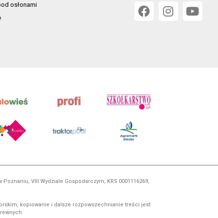
od osłonami
e
 w Poznaniu, VIII Wydziale Gospodarczym, KRS 0001116269,
orskim, kopiowanie i dalsze rozpowszechnianie treści jest
okrewnych.