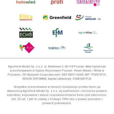
AgroHorti Media Sp. z o.o. ul. Metalowa 5, 60-118 Poznań. Akta rejestrowe
przechowywane w Sądzie Rejonowym Poznań - Nowe Miasto i Wilda w
Poznaniu, VIII Wydziale Gospodarczym, KRS 0001116269, NIP 7792573719,
REGON 529158846, kapitał zakładowy: 3.608.000 PLN.
Wszystkie prezentowane w ramach niniejszego portalu treści są
własnością AgroHorti Media Sp. z o.o, są zastrzeżone i chronione prawem
autorskim, kopiowanie i dalsze rozpowszechnianie treści jest zabronione.
(art. 25 ust. 1 pkt 1b ustawy z 4 lutego 1994 roku o prawie autorskim i
prawach pokrewnych.