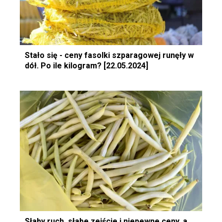
Stało się - ceny fasolki szparagowej runęły w
dół. Po ile kilogram? [22.05.2024]
Słaby ruch, słabe zejście i niepewne ceny, a