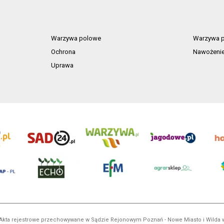
Warzywa polowe
Warzywa p
Ochrona
Nawożeni
Uprawa
ń. Akta rejestrowe przechowywane w Sądzie Rejonowym Poznań - Nowe Miasto i Wilda