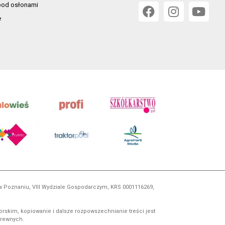
od osłonami
e
 w Poznaniu, VIII Wydziale Gospodarczym, KRS 0001116269,
orskim, kopiowanie i dalsze rozpowszechnianie treści jest
okrewnych.