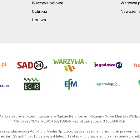
Warzywa polowe
Warzywa p
Ochrona
Nawożeni
Uprawa
ń. Akta rejestrowe przechowywane w Sądzie Rejonowym Poznań - Nowe Miasto i Wilda
NIP 7792573719, REGON 529158846, kapitał zakładowy: 3.608.000 PLN.
ci są własnością AgroHorti Media Sp. z o.o, są zastrzeżone i chronione prawem aut
e. (art. 25 ust. 1 pkt 1b ustawy z 4 lutego 1994 roku o prawie autorskim i prawach p