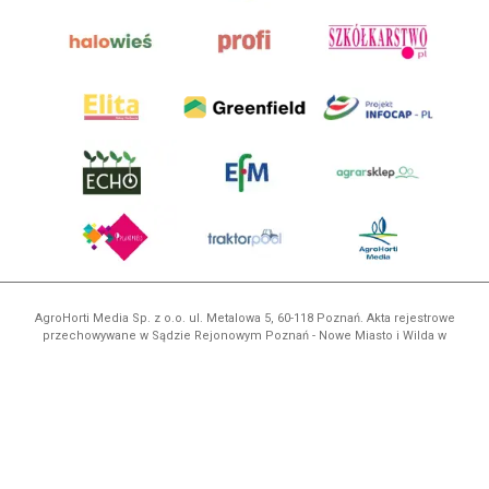
AgroHorti Media Sp. z o.o. ul. Metalowa 5, 60-118 Poznań. Akta rejestrowe
przechowywane w Sądzie Rejonowym Poznań - Nowe Miasto i Wilda w
Poznaniu, VIII Wydziale Gospodarczym, KRS 0001116269, NIP 7792573719,
REGON 529158846, kapitał zakładowy: 3.608.000 PLN.
Wszystkie prezentowane w ramach niniejszego portalu treści są
własnością AgroHorti Media Sp. z o.o, są zastrzeżone i chronione prawem
autorskim, kopiowanie i dalsze rozpowszechnianie treści jest zabronione.
(art. 25 ust. 1 pkt 1b ustawy z 4 lutego 1994 roku o prawie autorskim i
prawach pokrewnych.