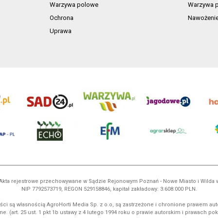
Warzywa polowe
Warzywa p
Ochrona
Nawożeni
Uprawa
ń. Akta rejestrowe przechowywane w Sądzie Rejonowym Poznań - Nowe Miasto i Wilda
NIP 7792573719, REGON 529158846, kapitał zakładowy: 3.608.000 PLN.
ci są własnością AgroHorti Media Sp. z o.o, są zastrzeżone i chronione prawem aut
e. (art. 25 ust. 1 pkt 1b ustawy z 4 lutego 1994 roku o prawie autorskim i prawach p