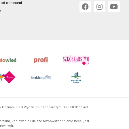
od osłonami
e
 w Poznaniu, VIII Wydziale Gospodarczym, KRS 0001116269,
orskim, kopiowanie i dalsze rozpowszechnianie treści jest
okrewnych.