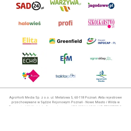
AgroHorti Media Sp. z o.o. ul. Metalowa 5, 60-118 Poznań. Akta rejestrowe
przechowywane w Sądzie Rejonowym Poznań - Nowe Miasto i Wilda w
Poznaniu, VIII Wydziale Gospodarczym, KRS 0001116269, NIP 7792573719,
REGON 529158846, kapitał zakładowy: 3.608.000 PLN.
Wszystkie prezentowane w ramach niniejszego portalu treści są
własnością AgroHorti Media Sp. z o.o, są zastrzeżone i chronione prawem
autorskim, kopiowanie i dalsze rozpowszechnianie treści jest zabronione.