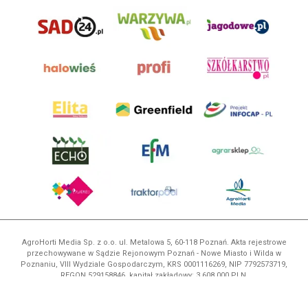
AgroHorti Media Sp. z o.o. ul. Metalowa 5, 60-118 Poznań. Akta rejestrowe
przechowywane w Sądzie Rejonowym Poznań - Nowe Miasto i Wilda w
Poznaniu, VIII Wydziale Gospodarczym, KRS 0001116269, NIP 7792573719,
REGON 529158846, kapitał zakładowy: 3.608.000 PLN.
Wszystkie prezentowane w ramach niniejszego portalu treści są