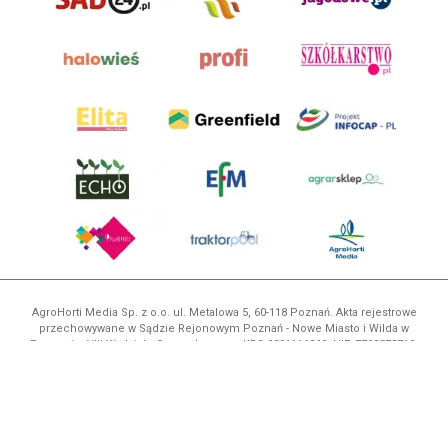
AgroHorti Media Sp. z o.o. ul. Metalowa 5, 60-118 Poznań. Akta rejestrowe
przechowywane w Sądzie Rejonowym Poznań - Nowe Miasto i Wilda w
Poznaniu, VIII Wydziale Gospodarczym, KRS 0001116269, NIP 7792573719,
REGON 529158846, kapitał zakładowy: 3.608.000 PLN.
Wszystkie prezentowane w ramach niniejszego portalu treści są
własnością AgroHorti Media Sp. z o.o, są zastrzeżone i chronione prawem
autorskim, kopiowanie i dalsze rozpowszechnianie treści jest zabronione.
(art. 25 ust. 1 pkt 1b ustawy z 4 lutego 1994 roku o prawie autorskim i