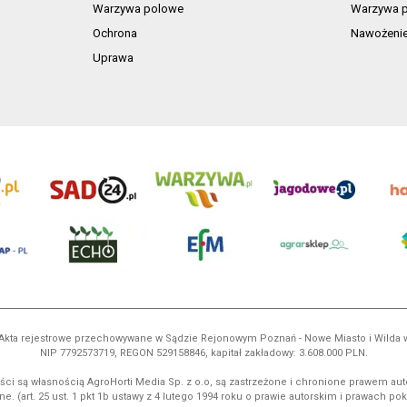
Warzywa polowe
Warzywa p
Ochrona
Nawożeni
Uprawa
ń. Akta rejestrowe przechowywane w Sądzie Rejonowym Poznań - Nowe Miasto i Wilda
NIP 7792573719, REGON 529158846, kapitał zakładowy: 3.608.000 PLN.
ci są własnością AgroHorti Media Sp. z o.o, są zastrzeżone i chronione prawem aut
e. (art. 25 ust. 1 pkt 1b ustawy z 4 lutego 1994 roku o prawie autorskim i prawach p