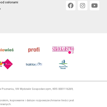
od osłonami
e
 w Poznaniu, VIII Wydziale Gospodarczym, KRS 0001116269,
orskim, kopiowanie i dalsze rozpowszechnianie treści jest
okrewnych.