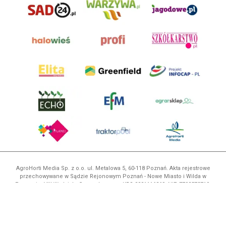
AgroHorti Media Sp. z o.o. ul. Metalowa 5, 60-118 Poznań. Akta rejestrowe
przechowywane w Sądzie Rejonowym Poznań - Nowe Miasto i Wilda w
Poznaniu, VIII Wydziale Gospodarczym, KRS 0001116269, NIP 7792573719,
REGON 529158846, kapitał zakładowy: 3.608.000 PLN.
Wszystkie prezentowane w ramach niniejszego portalu treści są
własnością AgroHorti Media Sp. z o.o, są zastrzeżone i chronione prawem
autorskim, kopiowanie i dalsze rozpowszechnianie treści jest zabronione.