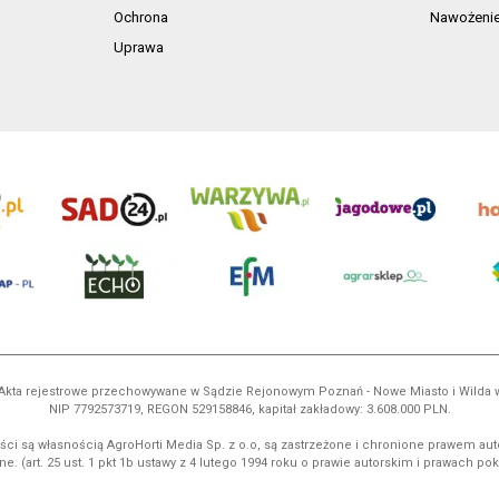
Ochrona
Nawożeni
Uprawa
ń. Akta rejestrowe przechowywane w Sądzie Rejonowym Poznań - Nowe Miasto i Wilda
NIP 7792573719, REGON 529158846, kapitał zakładowy: 3.608.000 PLN.
ci są własnością AgroHorti Media Sp. z o.o, są zastrzeżone i chronione prawem aut
e. (art. 25 ust. 1 pkt 1b ustawy z 4 lutego 1994 roku o prawie autorskim i prawach p