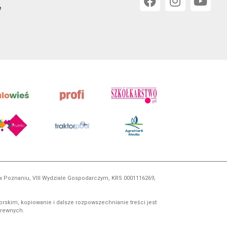
e
 w Poznaniu, VIII Wydziale Gospodarczym, KRS 0001116269,
orskim, kopiowanie i dalsze rozpowszechnianie treści jest
okrewnych.