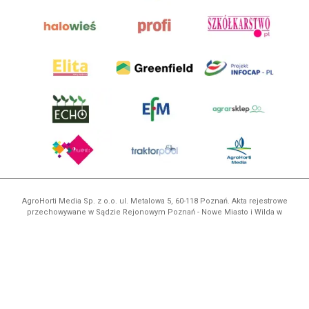
AgroHorti Media Sp. z o.o. ul. Metalowa 5, 60-118 Poznań. Akta rejestrowe
przechowywane w Sądzie Rejonowym Poznań - Nowe Miasto i Wilda w
Poznaniu, VIII Wydziale Gospodarczym, KRS 0001116269, NIP 7792573719,
REGON 529158846, kapitał zakładowy: 3.608.000 PLN.
Wszystkie prezentowane w ramach niniejszego portalu treści są
własnością AgroHorti Media Sp. z o.o, są zastrzeżone i chronione prawem
autorskim, kopiowanie i dalsze rozpowszechnianie treści jest zabronione.
(art. 25 ust. 1 pkt 1b ustawy z 4 lutego 1994 roku o prawie autorskim i
prawach pokrewnych.