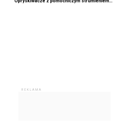
Opryskiwacze z pomocniczym strumieniem
powietrza"