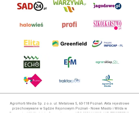
AgroHorti Media Sp. z o.o. ul. Metalowa 5, 60-118 Poznań. Akta rejestrowe
przechowywane w Sądzie Rejonowym Poznań - Nowe Miasto i Wilda w
Poznaniu, VIII Wydziale Gospodarczym, KRS 0001116269, NIP 7792573719,
REGON 529158846, kapitał zakładowy: 3.608.000 PLN.
Wszystkie prezentowane w ramach niniejszego portalu treści są
własnością AgroHorti Media Sp. z o.o, są zastrzeżone i chronione prawem
autorskim, kopiowanie i dalsze rozpowszechnianie treści jest zabronione.