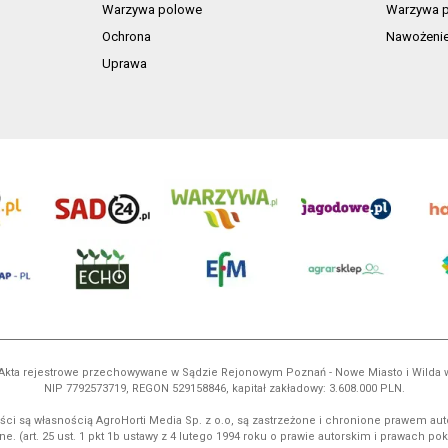
Warzywa polowe
Warzywa p
Ochrona
Nawożeni
Uprawa
ń. Akta rejestrowe przechowywane w Sądzie Rejonowym Poznań - Nowe Miasto i Wilda
NIP 7792573719, REGON 529158846, kapitał zakładowy: 3.608.000 PLN.
ci są własnością AgroHorti Media Sp. z o.o, są zastrzeżone i chronione prawem aut
e. (art. 25 ust. 1 pkt 1b ustawy z 4 lutego 1994 roku o prawie autorskim i prawach p