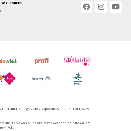
od osłonami
e
 w Poznaniu, VIII Wydziale Gospodarczym, KRS 0001116269,
orskim, kopiowanie i dalsze rozpowszechnianie treści jest
okrewnych.