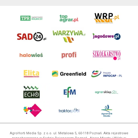
AgroHorti Media Sp. z o.o. ul. Metalowa 5, 60-118 Poznań. Akta rejestrowe