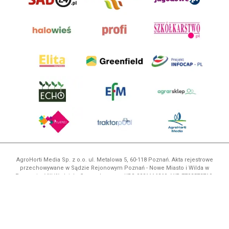
AgroHorti Media Sp. z o.o. ul. Metalowa 5, 60-118 Poznań. Akta rejestrowe
przechowywane w Sądzie Rejonowym Poznań - Nowe Miasto i Wilda w
Poznaniu, VIII Wydziale Gospodarczym, KRS 0001116269, NIP 7792573719,
REGON 529158846, kapitał zakładowy: 3.608.000 PLN.
Wszystkie prezentowane w ramach niniejszego portalu treści są
własnością AgroHorti Media Sp. z o.o, są zastrzeżone i chronione prawem
autorskim, kopiowanie i dalsze rozpowszechnianie treści jest zabronione.
(art. 25 ust. 1 pkt 1b ustawy z 4 lutego 1994 roku o prawie autorskim i