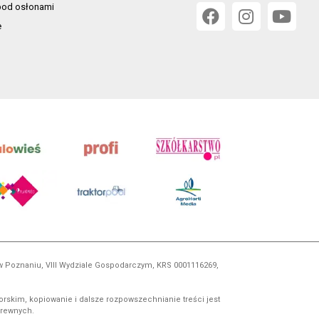
od osłonami
e
 w Poznaniu, VIII Wydziale Gospodarczym, KRS 0001116269,
orskim, kopiowanie i dalsze rozpowszechnianie treści jest
okrewnych.