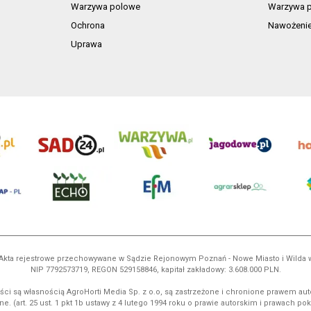
Warzywa polowe
Warzywa p
Ochrona
Nawożeni
Uprawa
ń. Akta rejestrowe przechowywane w Sądzie Rejonowym Poznań - Nowe Miasto i Wilda
NIP 7792573719, REGON 529158846, kapitał zakładowy: 3.608.000 PLN.
ci są własnością AgroHorti Media Sp. z o.o, są zastrzeżone i chronione prawem aut
e. (art. 25 ust. 1 pkt 1b ustawy z 4 lutego 1994 roku o prawie autorskim i prawach p