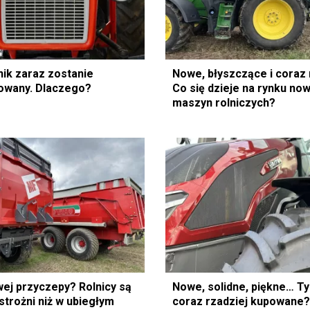
nik zaraz zostanie
Nowe, błyszczące i coraz
owany. Dlaczego?
Co się dzieje na rynku no
maszyn rolniczych?
ej przyczepy? Rolnicy są
Nowe, solidne, piękne… T
strożni niż w ubiegłym
coraz rzadziej kupowane?