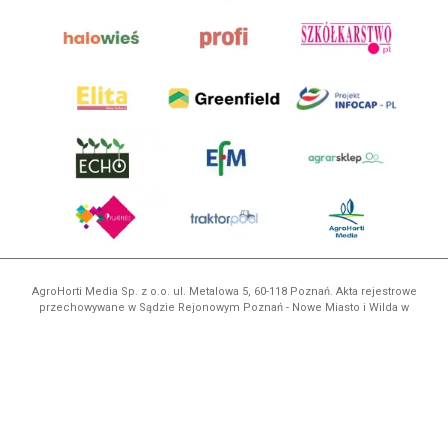
AgroHorti Media Sp. z o.o. ul. Metalowa 5, 60-118 Poznań. Akta rejestrowe
przechowywane w Sądzie Rejonowym Poznań - Nowe Miasto i Wilda w
Poznaniu, VIII Wydziale Gospodarczym, KRS 0001116269, NIP 7792573719,
REGON 529158846, kapitał zakładowy: 3.608.000 PLN.
Wszystkie prezentowane w ramach niniejszego portalu treści są
własnością AgroHorti Media Sp. z o.o, są zastrzeżone i chronione prawem
autorskim, kopiowanie i dalsze rozpowszechnianie treści jest zabronione.
(art. 25 ust. 1 pkt 1b ustawy z 4 lutego 1994 roku o prawie autorskim i
prawach pokrewnych.