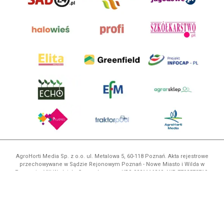
AgroHorti Media Sp. z o.o. ul. Metalowa 5, 60-118 Poznań. Akta rejestrowe
przechowywane w Sądzie Rejonowym Poznań - Nowe Miasto i Wilda w
Poznaniu, VIII Wydziale Gospodarczym, KRS 0001116269, NIP 7792573719,
REGON 529158846, kapitał zakładowy: 3.608.000 PLN.
Wszystkie prezentowane w ramach niniejszego portalu treści są
własnością AgroHorti Media Sp. z o.o, są zastrzeżone i chronione prawem
autorskim, kopiowanie i dalsze rozpowszechnianie treści jest zabronione.
(art. 25 ust. 1 pkt 1b ustawy z 4 lutego 1994 roku o prawie autorskim i