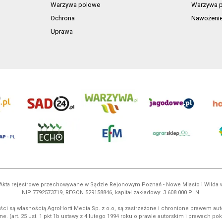
Warzywa polowe
Warzywa p
Ochrona
Nawożeni
Uprawa
ń. Akta rejestrowe przechowywane w Sądzie Rejonowym Poznań - Nowe Miasto i Wilda
NIP 7792573719, REGON 529158846, kapitał zakładowy: 3.608.000 PLN.
ci są własnością AgroHorti Media Sp. z o.o, są zastrzeżone i chronione prawem aut
e. (art. 25 ust. 1 pkt 1b ustawy z 4 lutego 1994 roku o prawie autorskim i prawach p