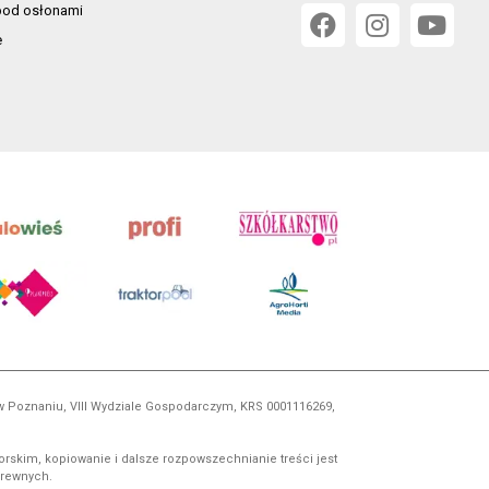
od osłonami
e
 w Poznaniu, VIII Wydziale Gospodarczym, KRS 0001116269,
orskim, kopiowanie i dalsze rozpowszechnianie treści jest
okrewnych.