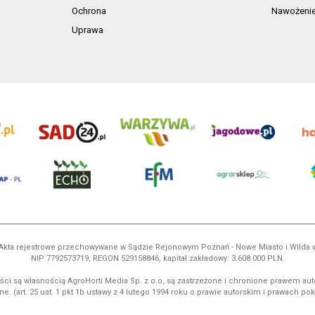
Ochrona
Nawożeni
Uprawa
ń. Akta rejestrowe przechowywane w Sądzie Rejonowym Poznań - Nowe Miasto i Wilda
NIP 7792573719, REGON 529158846, kapitał zakładowy: 3.608.000 PLN.
ci są własnością AgroHorti Media Sp. z o.o, są zastrzeżone i chronione prawem aut
e. (art. 25 ust. 1 pkt 1b ustawy z 4 lutego 1994 roku o prawie autorskim i prawach p