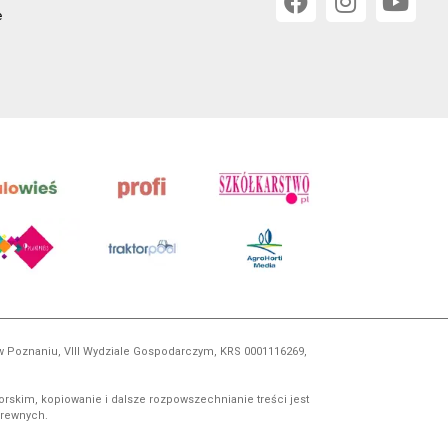
e
 w Poznaniu, VIII Wydziale Gospodarczym, KRS 0001116269,
orskim, kopiowanie i dalsze rozpowszechnianie treści jest
okrewnych.