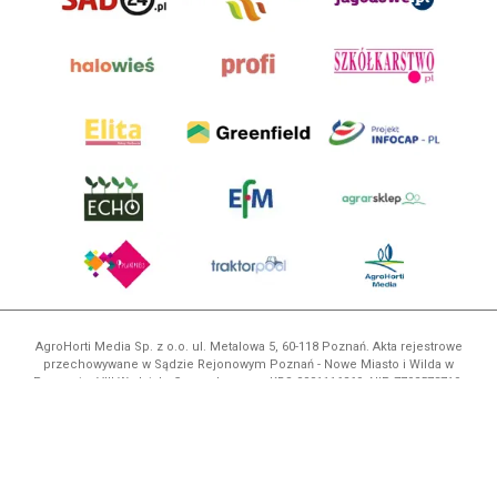
AgroHorti Media Sp. z o.o. ul. Metalowa 5, 60-118 Poznań. Akta rejestrowe
przechowywane w Sądzie Rejonowym Poznań - Nowe Miasto i Wilda w
Poznaniu, VIII Wydziale Gospodarczym, KRS 0001116269, NIP 7792573719,
REGON 529158846, kapitał zakładowy: 3.608.000 PLN.
Wszystkie prezentowane w ramach niniejszego portalu treści są
własnością AgroHorti Media Sp. z o.o, są zastrzeżone i chronione prawem
autorskim, kopiowanie i dalsze rozpowszechnianie treści jest zabronione.
(art. 25 ust. 1 pkt 1b ustawy z 4 lutego 1994 roku o prawie autorskim i