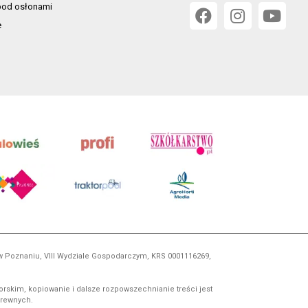
od osłonami
e
 w Poznaniu, VIII Wydziale Gospodarczym, KRS 0001116269,
orskim, kopiowanie i dalsze rozpowszechnianie treści jest
okrewnych.