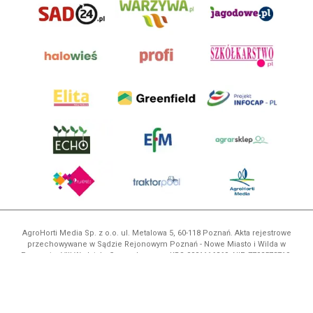
AgroHorti Media Sp. z o.o. ul. Metalowa 5, 60-118 Poznań. Akta rejestrowe
przechowywane w Sądzie Rejonowym Poznań - Nowe Miasto i Wilda w
Poznaniu, VIII Wydziale Gospodarczym, KRS 0001116269, NIP 7792573719,
REGON 529158846, kapitał zakładowy: 3.608.000 PLN.
Wszystkie prezentowane w ramach niniejszego portalu treści są
własnością AgroHorti Media Sp. z o.o, są zastrzeżone i chronione prawem
autorskim, kopiowanie i dalsze rozpowszechnianie treści jest zabronione.