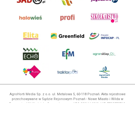
AgroHorti Media Sp. z o.o. ul. Metalowa 5, 60-118 Poznań. Akta rejestrowe
przechowywane w Sądzie Rejonowym Poznań - Nowe Miasto i Wilda w
Poznaniu, VIII Wydziale Gospodarczym, KRS 0001116269, NIP 7792573719,
REGON 529158846, kapitał zakładowy: 3.608.000 PLN.
Wszystkie prezentowane w ramach niniejszego portalu treści są
własnością AgroHorti Media Sp. z o.o, są zastrzeżone i chronione prawem
autorskim, kopiowanie i dalsze rozpowszechnianie treści jest zabronione.
(art. 25 ust. 1 pkt 1b ustawy z 4 lutego 1994 roku o prawie autorskim i