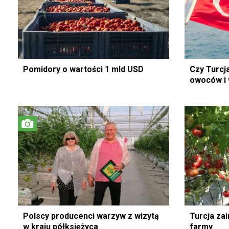
Pomidory o wartości 1 mld USD
Czy Turcj
owoców i
Polscy producenci warzyw z wizytą
Turcja za
w kraju półksiężyca
farmy