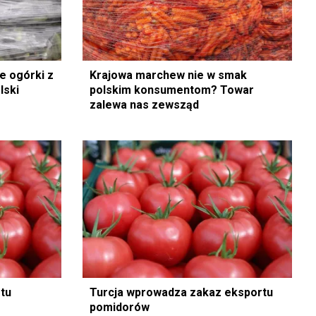
te ogórki z
Krajowa marchew nie w smak
lski
polskim konsumentom? Towar
zalewa nas zewsząd
rtu
Turcja wprowadza zakaz eksportu
pomidorów