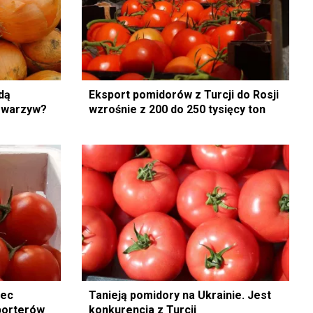
ędą
Eksport pomidorów z Turcji do Rosji
e warzyw?
wzrośnie z 200 do 250 tysięcy ton
bec
Tanieją pomidory na Ukrainie. Jest
porterów
konkurencja z Turcji