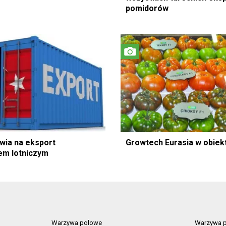
pomidorów
awia na eksport
Growtech Eurasia w obiek
em lotniczym
Warzywa polowe
Warzywa p