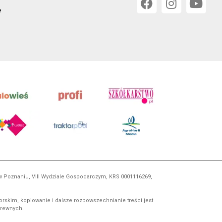
e
 w Poznaniu, VIII Wydziale Gospodarczym, KRS 0001116269,
orskim, kopiowanie i dalsze rozpowszechnianie treści jest
okrewnych.