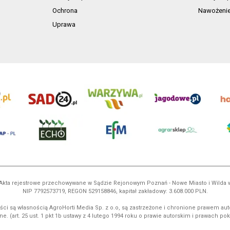
Ochrona
Nawożeni
Uprawa
ń. Akta rejestrowe przechowywane w Sądzie Rejonowym Poznań - Nowe Miasto i Wilda
NIP 7792573719, REGON 529158846, kapitał zakładowy: 3.608.000 PLN.
ci są własnością AgroHorti Media Sp. z o.o, są zastrzeżone i chronione prawem aut
e. (art. 25 ust. 1 pkt 1b ustawy z 4 lutego 1994 roku o prawie autorskim i prawach p