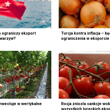
a ograniczy eksport
Turcja kontra inflacja – b
 warzyw?
ograniczenia w eksporci
inwestuje w wertykalne
Rosja zniosła sankcje wo
wszystkich tureckich eks