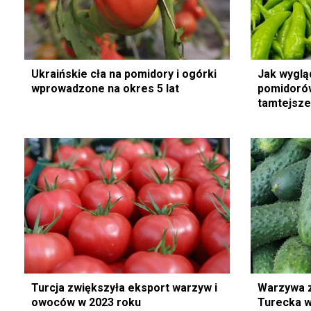
Ukraińskie cła na pomidory i ogórki
Jak wygląd
wprowadzone na okres 5 lat
pomidorów
tamtejsz
Turcja zwiększyła eksport warzyw i
Warzywa z
owoców w 2023 roku
Turecka w