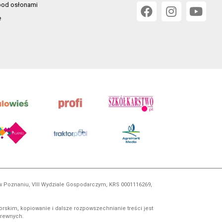
od osłonami
e
 w Poznaniu, VIII Wydziale Gospodarczym, KRS 0001116269,
orskim, kopiowanie i dalsze rozpowszechnianie treści jest
okrewnych.