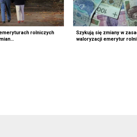
emeryturach rolniczych
Szykują się zmiany w zas
mian…
waloryzacji emerytur roln