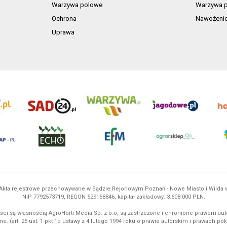
Warzywa polowe
Warzywa p
Ochrona
Nawożeni
Uprawa
ń. Akta rejestrowe przechowywane w Sądzie Rejonowym Poznań - Nowe Miasto i Wilda
NIP 7792573719, REGON 529158846, kapitał zakładowy: 3.608.000 PLN.
ci są własnością AgroHorti Media Sp. z o.o, są zastrzeżone i chronione prawem aut
e. (art. 25 ust. 1 pkt 1b ustawy z 4 lutego 1994 roku o prawie autorskim i prawach p