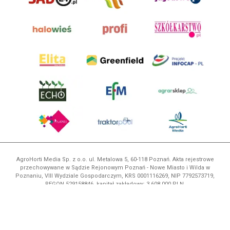
AgroHorti Media Sp. z o.o. ul. Metalowa 5, 60-118 Poznań. Akta rejestrowe
przechowywane w Sądzie Rejonowym Poznań - Nowe Miasto i Wilda w
Poznaniu, VIII Wydziale Gospodarczym, KRS 0001116269, NIP 7792573719,
REGON 529158846, kapitał zakładowy: 3.608.000 PLN.
Wszystkie prezentowane w ramach niniejszego portalu treści są
własnością AgroHorti Media Sp. z o.o, są zastrzeżone i chronione prawem
autorskim, kopiowanie i dalsze rozpowszechnianie treści jest zabronione.
(art. 25 ust. 1 pkt 1b ustawy z 4 lutego 1994 roku o prawie autorskim i