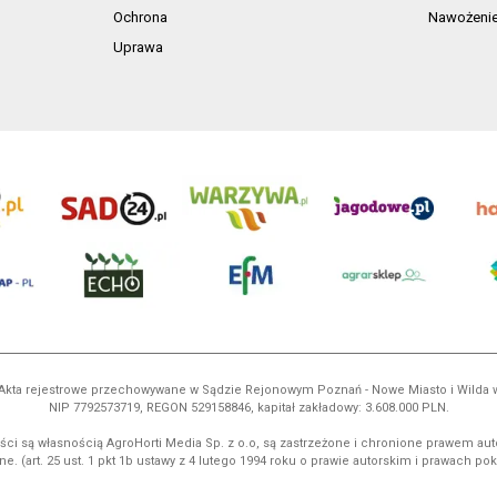
Ochrona
Nawożeni
Uprawa
ń. Akta rejestrowe przechowywane w Sądzie Rejonowym Poznań - Nowe Miasto i Wilda
NIP 7792573719, REGON 529158846, kapitał zakładowy: 3.608.000 PLN.
ci są własnością AgroHorti Media Sp. z o.o, są zastrzeżone i chronione prawem aut
e. (art. 25 ust. 1 pkt 1b ustawy z 4 lutego 1994 roku o prawie autorskim i prawach p