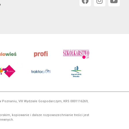
e
 w Poznaniu, VIII Wydziale Gospodarczym, KRS 0001116269,
orskim, kopiowanie i dalsze rozpowszechnianie treści jest
okrewnych.