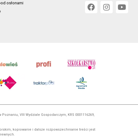
od osłonami
e
 w Poznaniu, VIII Wydziale Gospodarczym, KRS 0001116269,
orskim, kopiowanie i dalsze rozpowszechnianie treści jest
okrewnych.