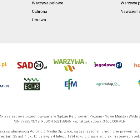
Warzywa polowe
Warzywa p
Ochrona
Nawożeni
Uprawa
ń. Akta rejestrowe przechowywane w Sądzie Rejonowym Poznań - Nowe Miasto i Wilda
NIP 7792573719, REGON 529158846, kapitał zakładowy: 3.608.000 PLN.
ci są własnością AgroHorti Media Sp. z o.o, są zastrzeżone i chronione prawem aut
e. (art. 25 ust. 1 pkt 1b ustawy z 4 lutego 1994 roku o prawie autorskim i prawach p