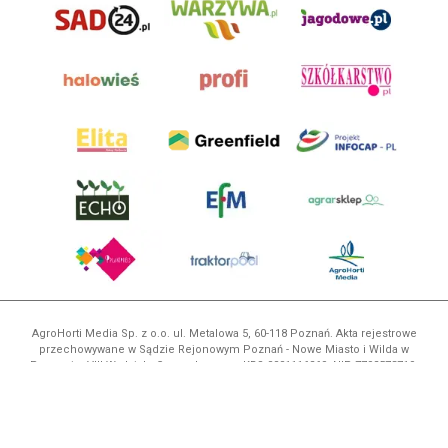
AgroHorti Media Sp. z o.o. ul. Metalowa 5, 60-118 Poznań. Akta rejestrowe
przechowywane w Sądzie Rejonowym Poznań - Nowe Miasto i Wilda w
Poznaniu, VIII Wydziale Gospodarczym, KRS 0001116269, NIP 7792573719,
REGON 529158846, kapitał zakładowy: 3.608.000 PLN.
Wszystkie prezentowane w ramach niniejszego portalu treści są
własnością AgroHorti Media Sp. z o.o, są zastrzeżone i chronione prawem
autorskim, kopiowanie i dalsze rozpowszechnianie treści jest zabronione.