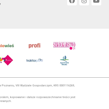
e
 w Poznaniu, VIII Wydziale Gospodarczym, KRS 0001116269,
orskim, kopiowanie i dalsze rozpowszechnianie treści jest
okrewnych.