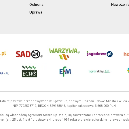
Ochrona
Nawożeni
Uprawa
ń. Akta rejestrowe przechowywane w Sądzie Rejonowym Poznań - Nowe Miasto i Wilda
NIP 7792573719, REGON 529158846, kapitał zakładowy: 3.608.000 PLN.
ci są własnością AgroHorti Media Sp. z o.o, są zastrzeżone i chronione prawem aut
e. (art. 25 ust. 1 pkt 1b ustawy z 4 lutego 1994 roku o prawie autorskim i prawach p