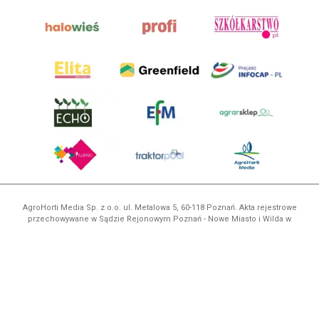
AgroHorti Media Sp. z o.o. ul. Metalowa 5, 60-118 Poznań. Akta rejestrowe
przechowywane w Sądzie Rejonowym Poznań - Nowe Miasto i Wilda w
Poznaniu, VIII Wydziale Gospodarczym, KRS 0001116269, NIP 7792573719,
REGON 529158846, kapitał zakładowy: 3.608.000 PLN.
Wszystkie prezentowane w ramach niniejszego portalu treści są
własnością AgroHorti Media Sp. z o.o, są zastrzeżone i chronione prawem
autorskim, kopiowanie i dalsze rozpowszechnianie treści jest zabronione.
(art. 25 ust. 1 pkt 1b ustawy z 4 lutego 1994 roku o prawie autorskim i
prawach pokrewnych.