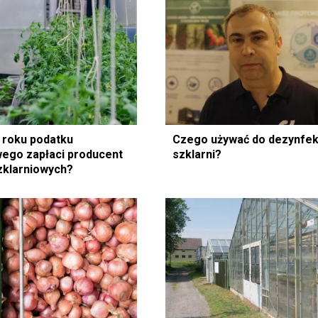
3 roku podatku
Czego używać do dezynfek
ego zapłaci producent
szklarni?
zklarniowych?