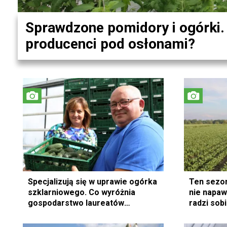
Sprawdzone pomidory i ogórki. 
producenci pod osłonami?
Specjalizują się w uprawie ogórka
Ten sezon
szklarniowego. Co wyróżnia
nie napa
gospodarstwo laureatów
radzi sob
Wielkopolskiego Rolnika Roku?
warzywni