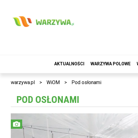
AKTUALNOŚCI
WARZYWA POLOWE
warzywa.pl
>
WiOM
>
Pod osłonami
POD OSŁONAMI