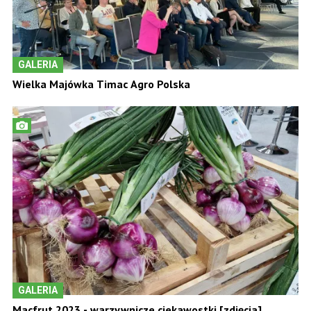
GALERIA
Wielka Majówka Timac Agro Polska
GALERIA
Macfrut 2023 - warzywnicze ciekawostki [zdjęcia]