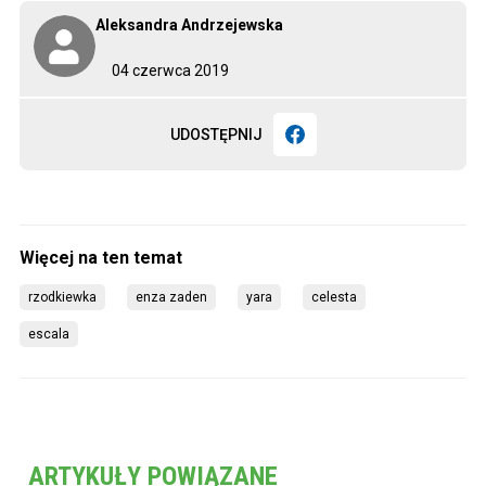
Aleksandra Andrzejewska
04 czerwca 2019
UDOSTĘPNIJ
rzodkiewka
enza zaden
yara
celesta
escala
ARTYKUŁY POWIĄZANE