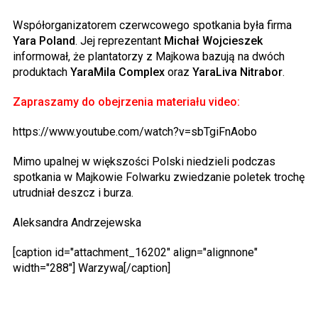
Współorganizatorem czerwcowego spotkania była firma
Yara Poland
. Jej reprezentant
Michał Wojcieszek
informował, że plantatorzy z Majkowa bazują na dwóch
produktach
YaraMila Complex
oraz
YaraLiva Nitrabor
.
Zapraszamy do obejrzenia materiału video:
https://www.youtube.com/watch?v=sbTgiFnAobo
Mimo upalnej w większości Polski niedzieli podczas
spotkania w Majkowie Folwarku zwiedzanie poletek trochę
utrudniał deszcz i burza.
Aleksandra Andrzejewska
[caption id="attachment_16202" align="alignnone"
width="288"]
Warzywa[/caption]