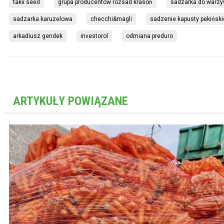
takii seed
grupa producentów rozsad krasoń
sadzarka do warz
sadzarka karuzelowa
checchi&magli
sadzenie kapusty pekiński
arkadiusz gendek
investorol
odmiana preduro
ARTYKUŁY POWIĄZANE