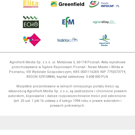
AgroHorti Media Sp. z o.o. ul. Metalowa 5, 60-118 Poznań. Akta rejestrowe
przechowywane w Sądzie Rejonowym Poznań - Nowe Miasto i Wilda w
Poznaniu, VIII Wydziale Gospodarczym, KRS 0001116269, NIP 7792573719,
REGON 529158846, kapitał zakładowy: 3.608.000 PLN.
Wszystkie prezentowane w ramach niniejszego portalu treści są
własnością AgroHorti Media Sp. z o.o, są zastrzeżone i chronione prawem
autorskim, kopiowanie i dalsze rozpowszechnianie treści jest zabronione.
(art. 25 ust. 1 pkt 1b ustawy z 4 lutego 1994 roku o prawie autorskim i
prawach pokrewnych.