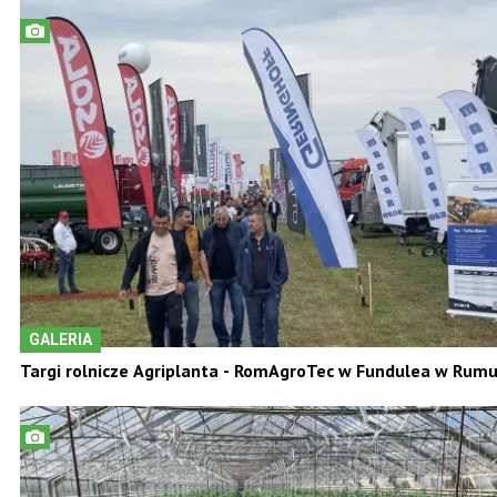
GALERIA
Targi rolnicze Agriplanta - RomAgroTec w Fundulea w Rumu