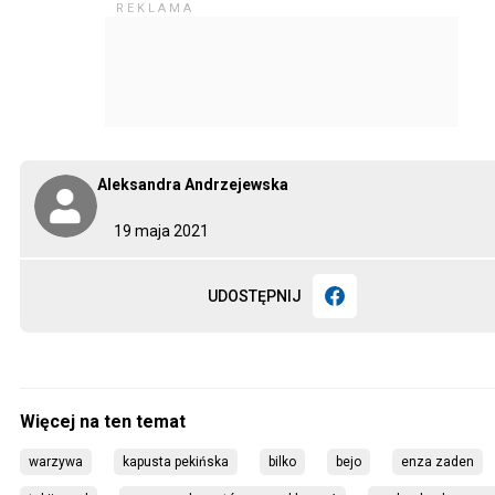
Aleksandra Andrzejewska
19 maja 2021
UDOSTĘPNIJ
warzywa
kapusta pekińska
bilko
bejo
enza zaden