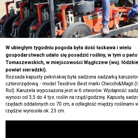
W ubiegłym tygodniu pogoda była dość łaskawa i wielu
gospodarstwach udało się posadzić rośliny, w tym u pań
Tomaszewskich, w miejscowości Wągłczew (woj. łódzkie
powiat sieradzki).
Rozsada kapusty pekińskiej była sadzona sadzarką karuzelo
czterorzędową - model Texdrive Best marki Checchi&Magli (I
Rol). Karuzela wyposażona jest w 6 otworów. Wydajność sad
wynosi od 3,5 do 4 tys. roślin na rząd/godzinę. Kapustę sad
rzędach oddalonych co 70 cm, a odległość między roślinami 
rzędzie wynosiła ok. 23 cm.