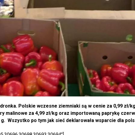
edronka. Polskie wczesne ziemniaki są w cenie za 0,99 zł/kg
ory malinowe za 4,99 zł/kg oraz importowaną paprykę czer
0 g. Wszystko po tym jak sieć deklarowała wsparcie dla pols
95,30696,30698,30693,30694"]