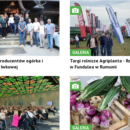
GALERIA
roducentów ogórka i
Targi rolnicze Agriplanta -
 Iwkowej
w Fundulea w Rumunii
GALERIA