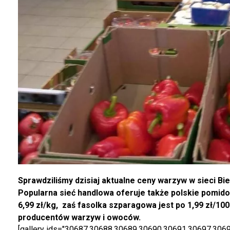
Sprawdziliśmy dzisiaj aktualne ceny warzyw w sieci Bi
Popularna sieć handlowa oferuje także polskie pomid
6,99 zł/kg, zaś fasolka szparagowa jest po 1,99 zł/10
producentów warzyw i owoców.
[gallery ids="30687,30688,30689,30690,30691,30697,306