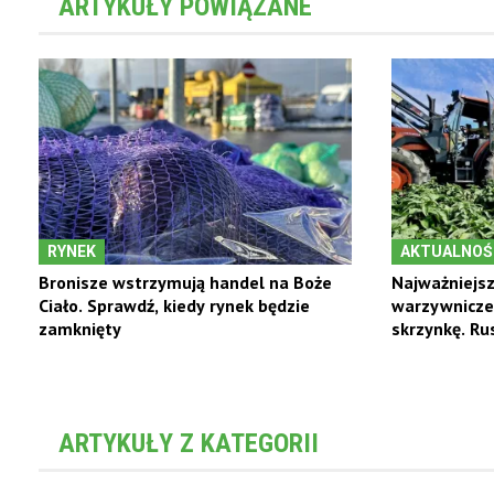
ARTYKUŁY POWIĄZANE
RYNEK
AKTUALNOŚ
Bronisze wstrzymują handel na Boże
Najważniejsz
Ciało. Sprawdź, kiedy rynek będzie
warzywniczej
zamknięty
skrzynkę. Ru
Warzywa.pl
ARTYKUŁY Z KATEGORII