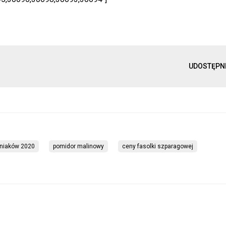
UDOSTĘPN
niaków 2020
pomidor malinowy
ceny fasolki szparagowej