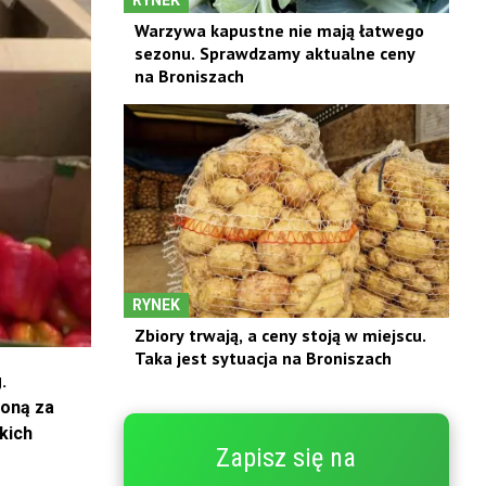
Warzywa kapustne nie mają łatwego
sezonu. Sprawdzamy aktualne ceny
na Broniszach
RYNEK
Zbiory trwają, a ceny stoją w miejscu.
Taka jest sytuacja na Broniszach
.
woną za
kich
Zapisz się na