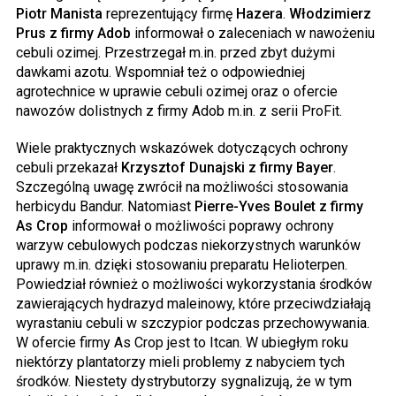
Piotr Manista
reprezentujący firmę
Hazera
.
Włodzimierz
Prus z firmy Adob
informował o zaleceniach w nawożeniu
cebuli ozimej. Przestrzegał m.in. przed zbyt dużymi
dawkami azotu. Wspomniał też o odpowiedniej
agrotechnice w uprawie cebuli ozimej oraz o ofercie
nawozów dolistnych z firmy Adob m.in. z serii ProFit.
Wiele praktycznych wskazówek dotyczących ochrony
cebuli przekazał
Krzysztof Dunajski z firmy Bayer
.
Szczególną uwagę zwrócił na możliwości stosowania
herbicydu Bandur. Natomiast
Pierre-Yves Boulet z firmy
As Crop
informował o możliwości poprawy ochrony
warzyw cebulowych podczas niekorzystnych warunków
uprawy m.in. dzięki stosowaniu preparatu Helioterpen.
Powiedział również o możliwości wykorzystania środków
zawierających hydrazyd maleinowy, które przeciwdziałają
wyrastaniu cebuli w szczypior podczas przechowywania.
W ofercie firmy As Crop jest to Itcan. W ubiegłym roku
niektórzy plantatorzy mieli problemy z nabyciem tych
środków. Niestety dystrybutorzy sygnalizują, że w tym