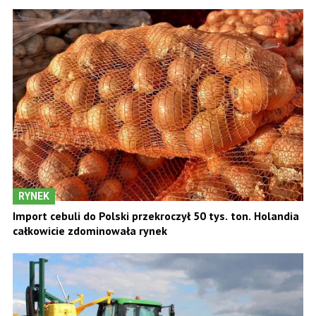
RYNEK
Import cebuli do Polski przekroczył 50 tys. ton. Holandia
całkowicie zdominowała rynek