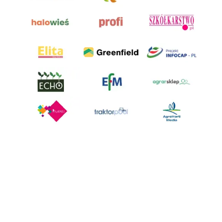
AgroHorti Media Sp. z o.o. ul. Metalowa 5, 60-118 Poznań. Akta rejestrowe
przechowywane w Sądzie Rejonowym Poznań - Nowe Miasto i Wilda w
Poznaniu, VIII Wydziale Gospodarczym, KRS 0001116269, NIP 7792573719,
REGON 529158846, kapitał zakładowy: 3.608.000 PLN.
Wszystkie prezentowane w ramach niniejszego portalu treści są
własnością AgroHorti Media Sp. z o.o, są zastrzeżone i chronione prawem
autorskim, kopiowanie i dalsze rozpowszechnianie treści jest zabronione.
(art. 25 ust. 1 pkt 1b ustawy z 4 lutego 1994 roku o prawie autorskim i
prawach pokrewnych.