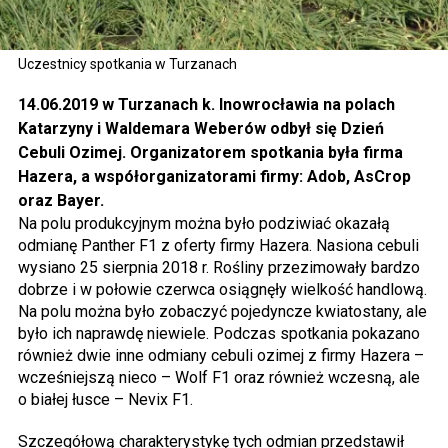
Uczestnicy spotkania w Turzanach
14.06.2019 w Turzanach k. Inowrocławia na polach
Katarzyny i Waldemara Weberów odbył się Dzień
Cebuli Ozimej. Organizatorem spotkania była firma
Hazera, a współorganizatorami firmy: Adob, AsCrop
oraz Bayer.
Na polu produkcyjnym można było podziwiać okazałą
odmianę Panther F1 z oferty firmy Hazera. Nasiona cebuli
wysiano 25 sierpnia 2018 r. Rośliny przezimowały bardzo
dobrze i w połowie czerwca osiągnęły wielkość handlową.
Na polu można było zobaczyć pojedyncze kwiatostany, ale
było ich naprawdę niewiele. Podczas spotkania pokazano
również dwie inne odmiany cebuli ozimej z firmy Hazera –
wcześniejszą nieco – Wolf F1 oraz również wczesną, ale
o białej łusce – Nevix F1.
Szczegółową charakterystykę tych odmian przedstawił