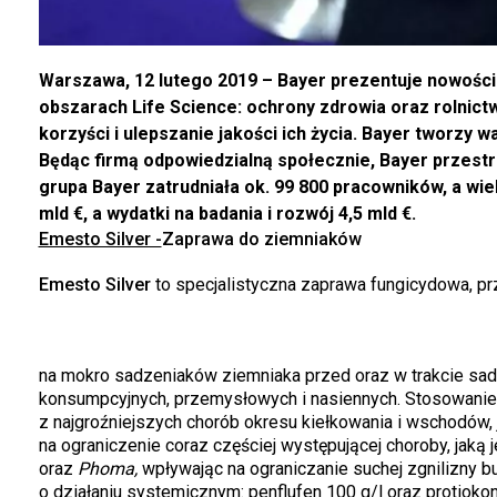
Warszawa, 12 lutego 2019 – Bayer prezentuje nowości 
obszarach Life Science: ochrony zdrowia oraz rolnictw
korzyści i ulepszanie jakości ich życia. Bayer tworzy
Będąc firmą odpowiedzialną społecznie, Bayer prze
grupa Bayer zatrudniała ok. 99 800 pracowników, a wie
mld €, a wydatki na badania i rozwój 4,5 mld €.
Emesto Silver -
Zaprawa do ziemniaków
Emesto Silver
to specjalistyczna zaprawa fungicydowa, p
na mokro sadzeniaków ziemniaka przed oraz w trakcie sa
konsumpcyjnych, przemysłowych i nasiennych. Stosowanie 
z najgroźniejszych chorób okresu kiełkowania i wschodów,
na ograniczenie coraz częściej występującej choroby, jaką 
oraz
Phoma,
wpływając na ograniczanie suchej zgnilizny b
o działaniu systemicznym: penflufen 100 g/l oraz protioko