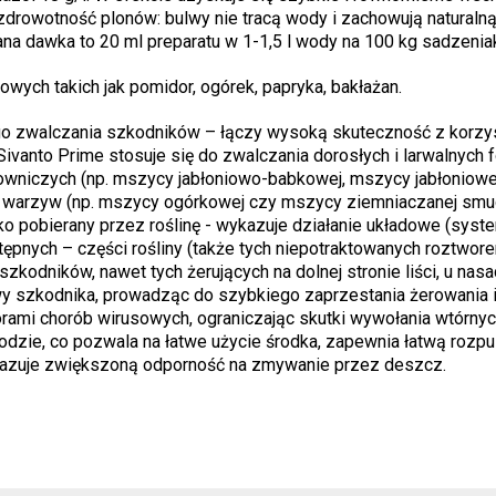
rowotność plonów: bulwy nie tracą wody i zachowują naturalną
na dawka to 20 ml preparatu w 1-1,5 l wody na 100 kg sadzenia
owych takich jak pomidor, ogórek, papryka, bakłażan.
ego zwalczania szkodników – łączy wysoką skuteczność z korzy
ivanto Prime stosuje się do zwalczania dorosłych i larwalnych 
niczych (np. mszycy jabłoniowo-babkowej, mszycy jabłoniowe
ch warzyw (np. mszycy ogórkowej czy mszycy ziemniaczanej smu
ko pobierany przez roślinę - wykazuje działanie układowe (syst
tępnych – części rośliny (także tych niepotraktowanych roztwo
zkodników, nawet tych żerujących na dolnej stronie liści, u nas
owy szkodnika, prowadząc do szybkiego zaprzestania żerowania i
rami chorób wirusowych, ograniczając skutki wywołania wtórnyc
dzie, co pozwala na łatwe użycie środka, zapewnia łatwą rozpu
kazuje zwiększoną odporność na zmywanie przez deszcz.