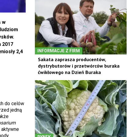
a w
 ludziom
ysków.
m 2017
INFORMACJE Z FIRM
niosły 2,4
Sakata zaprasza producentów,
dystrybutorów i przetwórców buraka
ćwikłowego na Dzień Buraka
ch do celów
rzed jedną
akże
usarium
e aktywne
hody
RYNEK