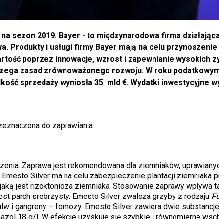
na sezon 2019. Bayer - to międzynarodowa firma działając
a. Produkty i usługi firmy Bayer mają na celu przynoszenie
 wartość poprzez innowacje, wzrost i zapewnianie wysokich z
strzega zasad zrównoważonego rozwoju. W roku podatkowy
lkość sprzedaży wyniosła 35 mld €. Wydatki inwestycyjne wy
rzeznaczona do zaprawiania
dzenia. Zaprawa jest rekomendowana dla ziemniaków, uprawiany
Emesto Silver ma na celu zabezpieczenie plantacji ziemniaka p
 jaką jest rizoktonioza ziemniaka. Stosowanie zaprawy wpływa t
jest parch srebrzysty. Emesto Silver zwalcza grzyby z rodzaju
F
ulw i gangreny – fomozy. Emesto Silver zawiera dwie substancj
nazol 18 g/l. W efekcie uzyskuje się szybkie i równomierne wsc