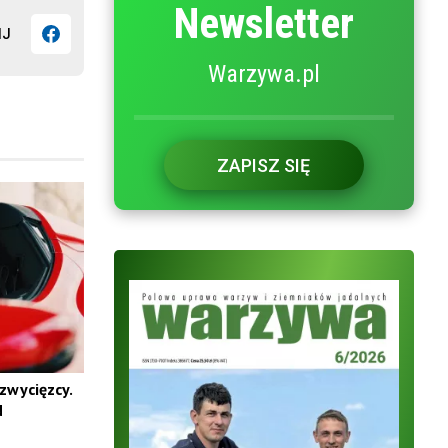
Newsletter
IJ
Warzywa.pl
ZAPISZ SIĘ
zwycięzcy.
N