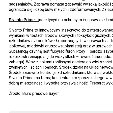
sadzeniaków. Zaprawa pomaga zapewnić wysoką jakość i zd
ogranicza się liczbę bulw małych i zdeformowanych. Zaleca
Sivanto Prime -
i
nsektycyd do ochrony m.in. upraw szklarni
Sivanto Prime to innowacyjny insektycyd do zintegrowan
wynikami w testach środowiskowych i toksykologicznych. S
szkodników szkodników kłująco-ssących w uprawach sadow
jabłkowej, miodówki gruszowej plamistej) oraz w uprawa
Substancją czynną jest flupyradifuron, który – bardzo szyb
rozprzestrzeniając się do wszystkich – również trudnodos
zabiegu). Wraz z sokami roślinnymi dociera do większości s
zwiniętych liściach i pędach. Środek działa na układ nerw
Środek zapewnia kontrolę nad szkodnikami, które są wekto
Sivanto Prime ma formę koncentratu rozpuszczalnego w wo
dobrą mieszalność i wysoką przyswajalność. Preparat wy
Źródło: Biuro prasowe Bayer