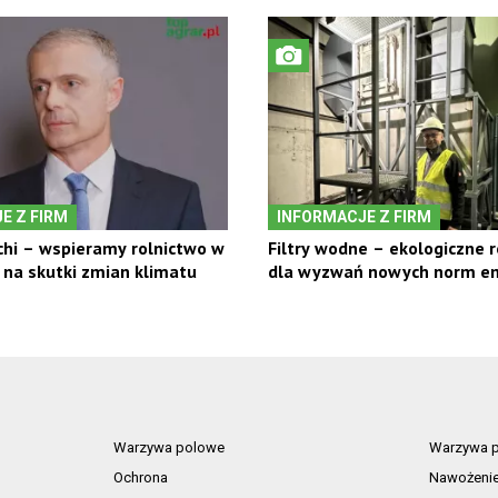
E Z FIRM
INFORMACJE Z FIRM
chi – wspieramy rolnictwo w
Filtry wodne – ekologiczne 
na skutki zmian klimatu
dla wyzwań nowych norm em
Warzywa polowe
Warzywa p
Ochrona
Nawożeni