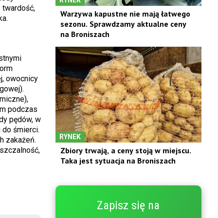
 twardość,
Warzywa kapustne nie mają łatwego
ka.
sezonu. Sprawdzamy aktualne ceny
na Broniszach
stnymi
form
j, owocnicy
gowej).
emiczne),
rem podczas
ady pędów, w
 do śmierci.
RYNEK
h zakażeń.
szczalność,
Zbiory trwają, a ceny stoją w miejscu.
Taka jest sytuacja na Broniszach
Zapisz się na