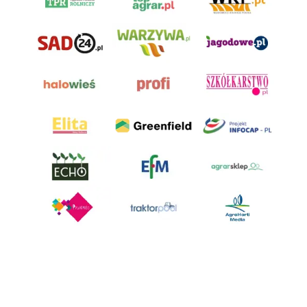
AgroHorti Media Sp. z o.o. ul. Metalowa 5, 60-118 Poznań. Akta rejestrowe
przechowywane w Sądzie Rejonowym Poznań - Nowe Miasto i Wilda w
Poznaniu, VIII Wydziale Gospodarczym, KRS 0001116269, NIP 7792573719,
REGON 529158846, kapitał zakładowy: 3.608.000 PLN.