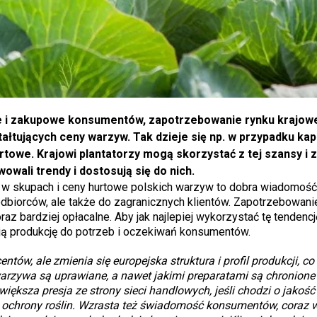
e i zakupowe konsumentów, zapotrzebowanie rynku krajowe
łtujących ceny warzyw. Tak dzieje się np. w przypadku kap
rtowe. Krajowi plantatorzy mogą skorzystać z tej szansy i 
owali trendy i dostosują się do nich.
 w skupach i ceny hurtowe polskich warzyw to dobra wiadomość
h odbiorców, ale także do zagranicznych klientów. Zapotrzebowan
z bardziej opłacalne. Aby jak najlepiej wykorzystać tę tendencj
ją produkcję do potrzeb i oczekiwań konsumentów.
tów, ale zmienia się europejska struktura i profil produkcji, co
 warzywa są uprawiane, a nawet jakimi preparatami są chronione
większa presja ze strony sieci handlowych, jeśli chodzi o jakość
 ochrony roślin. Wzrasta też świadomość konsumentów, coraz 