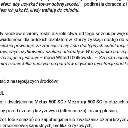
efekt, aby uzyskać towar dobrej jakości
– podkreśla doradca z 
 ich jakość, kiedy trafiają do chłodni
.
ty środków ochrony roślin dla rolnictwa, od tego sezonu powięk
iadomość dla polskich plantatorów, którzy zyskają dostęp do 
jskiej powoduje, że zmniejsza się lista dostępnych substancji i
ów, więc użytkownicy szukają alternatyw. W przypadku naszej 
erzając rejestracje
– mówi Witold Dzitkowski. –
Szeroka rejest
nim czasie kilka naszych preparatów uzyskało rejestracje pod 
tać z następujących środków:
);
- i dwuliścienne
Metax 500 SC / Mezotop 500 SC
(metazachlor
y przed czernią krzyżowych (alternarioza) i szarą pleśnią;
ol, tebukonazol) do zapobiegania lub zwalczania czerni krzyżo
erścieniowej kapustnych, bielika krzyżowych;