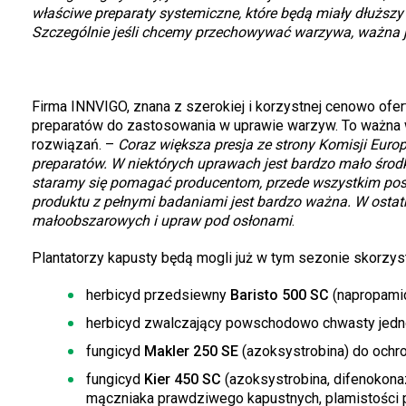
właściwe preparaty systemiczne, które będą miały dłuższy 
Szczególnie jeśli chcemy przechowywać warzywa, ważna jest
Firma INNVIGO, znana z szerokiej i korzystnej cenowo ofer
preparatów do zastosowania w uprawie warzyw. To ważna w
rozwiązań. –
Coraz większa presja ze strony Komisji Europe
preparatów. W niektórych uprawach jest bardzo mało środk
staramy się pomagać producentom, przede wszystkim posz
produktu z pełnymi badaniami jest bardzo ważna. W ostat
małoobszarowych i upraw pod osłonami
.
Plantatorzy kapusty będą mogli już w tym sezonie skorzys
herbicyd przedsiewny
Baristo 500 SC
(napropamid
herbicyd zwalczający powschodowo chwasty jedno
fungicyd
Makler 250 SE
(azoksystrobina) do ochron
fungicyd
Kier 450 SC
(azoksystrobina, difenokonaz
mączniaka prawdziwego kapustnych, plamistości pi