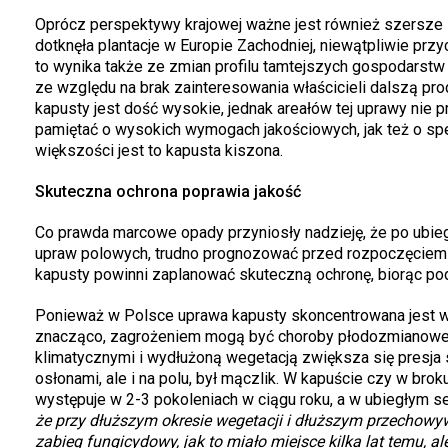
Oprócz perspektywy krajowej ważne jest również szersze 
dotknęła plantacje w Europie Zachodniej, niewątpliwie prz
to wynika także ze zmian profilu tamtejszych gospodarstw 
ze względu na brak zainteresowania właścicieli dalszą pro
kapusty jest dość wysokie, jednak areałów tej uprawy nie 
pamiętać o wysokich wymogach jakościowych, jak też o spe
większości jest to kapusta kiszona.
Skuteczna ochrona poprawia jakość
Co prawda marcowe opady przyniosły nadzieję, że po ubiegł
upraw polowych, trudno prognozować przed rozpoczęciem 
kapusty powinni zaplanować skuteczną ochronę, biorąc pod
Ponieważ w Polsce uprawa kapusty skoncentrowana jest w kil
znacząco, zagrożeniem mogą być choroby płodozmianowe. J
klimatycznymi i wydłużoną wegetacją zwiększa się presja
osłonami, ale i na polu, był mączlik. W kapuście czy w bro
występuje w 2-3 pokoleniach w ciągu roku, a w ubiegłym sez
że przy dłuższym okresie wegetacji i dłuższym przechowy
zabieg fungicydowy, jak to miało miejsce kilka lat temu, a