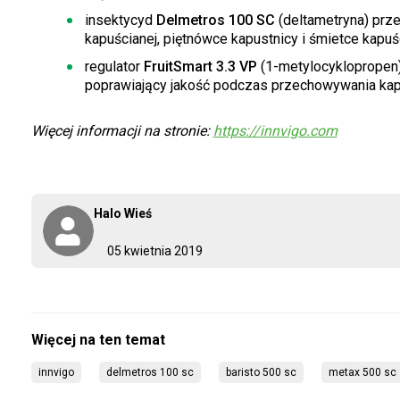
insektycyd
Delmetros 100 SC
(deltametryna) prze
kapuścianej, piętnówce kapustnicy i śmietce kapuśc
regulator
FruitSmart 3.3 VP
(1-metylocyklopropen),
poprawiający jakość podczas przechowywania kap
Więcej informacji na stronie:
https://innvigo.com
Halo Wieś
05 kwietnia 2019
innvigo
delmetros 100 sc
baristo 500 sc
metax 500 sc