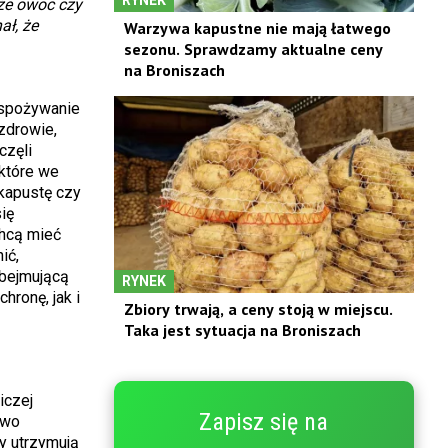
 że owoc czy
ał, że
Warzywa kapustne nie mają łatwego
sezonu. Sprawdzamy aktualne ceny
na Broniszach
 spożywanie
zdrowie,
częli
które we
 kapustę czy
ię
chcą mieć
ić,
obejmującą
RYNEK
hronę, jak i
Zbiory trwają, a ceny stoją w miejscu.
Taka jest sytuacja na Broniszach
iczej
Zapisz się na
two
y utrzymują