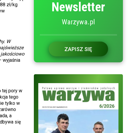
Newsletter
,88 zł/kg
zyw
Warzywa.pl
hy. W
najświeższe
ZAPISZ SIĘ
o jakościowo
 wyjaśnia
 tej pory w
kcja tego
ie tylko w
 zarówno
ada, a
odbywa się