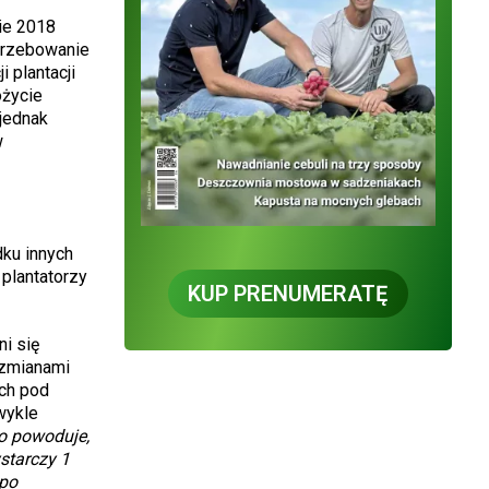
ie 2018
otrzebowanie
 plantacji
ożycie
 jednak
w
dku innych
plantatorzy
KUP PRENUMERATĘ
ni się
 zmianami
ch pod
wykle
o powoduje,
starczy 1
 po