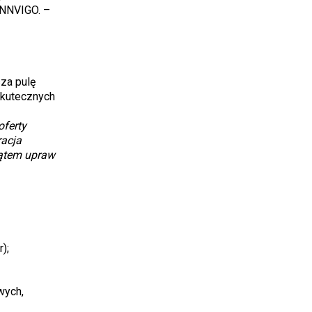
INNVIGO. –
sza pulę
skutecznych
oferty
racja
kątem upraw
);
wych,