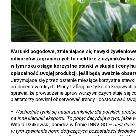
Warunki pogodowe, zmieniające się nawyki żywieniow
odbiorców zagranicznych to niektóre z czynników kszta
w tym roku osiąga korzystne stawki w skupie i ceny hu
opłacalność swojej produkcji, jeśli będą uważnie obserw
Utrzymujące się przez ostatnie miesiące korzystne stawki
producentów rolnych. Plony trafiają nie tylko do krajowyc
sprawia, że prowadzenie upraw warzywniczych staje się cora
plantatorzy powinni obserwować trendy i dostosować swo
–
Wschodnie rynki są nadal zamknięte dla polskich producen
na inne kierunki eksportu. To popyt decyduje o tym, jakie
Witold Dzitkowski, doradca w firmie INNVIGO. –
Jest dużo 
w tym spełnianie norm dotyczących pozostałości środków