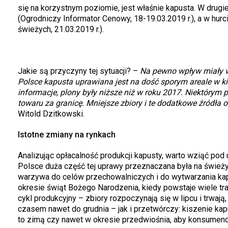
się na korzystnym poziomie, jest właśnie kapusta. W drugi
(Ogrodniczy Informator Cenowy, 18-19.03.2019 r.), a w hur
świeżych, 21.03.2019 r.).
Jakie są przyczyny tej sytuacji? –
Na pewno wpływ miały wa
Polsce kapusta uprawiana jest na dość sporym areale w ki
informacje, plony były niższe niż w roku 2017. Niektórym
towaru za granicę. Mniejsze zbiory i te dodatkowe źródła
Witold Dzitkowski.
Istotne zmiany na rynkach
Analizując opłacalność produkcji kapusty, warto wziąć po
Polsce duża część tej uprawy przeznaczana była na świeży 
warzywa do celów przechowalniczych i do wytwarzania kapus
okresie świąt Bożego Narodzenia, kiedy powstaje wiele tr
cykl produkcyjny – zbiory rozpoczynają się w lipcu i trwaj
czasem nawet do grudnia – jak i przetwórczy: kiszenie ka
to zimą czy nawet w okresie przedwiośnia, aby konsumenci