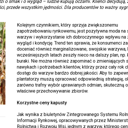
zi o smak i o wygląd – ludzie kupują oczami. Klienci decydują,
ci, przede wszystkim jędrności. Dla producentów to ważny sygn
Kolejnym czynnikiem, który sprzyja zwiększonemu
zapotrzebowaniu rynkowemu, jest pozytywna moda na
warzyw i wykorzystanie ich dobroczynnego wpływu na 
wygląd i kondycję. Trend ten sprawia, że konsumenci za
doceniać również marginalizowane, swojskie warzywa, 
wcześniejszych latach zeszły nieco na dalszy plan, np.
buraki. Nie można również zapominać o zmieniających s
nawykach i potrzebach klientów, którzy przez cały rok 
dostęp do warzyw bardzo dobrej jakości. Aby to zapewn
plantatorzy muszą opracować odpowiednią strategię, 
zarówno trafny wybór uprawianych odmian, skuteczną oc
właściwe przechowywanie zbiorów.
Korzystne ceny kapusty
Jak wynika z biuletynów Zintegrowanego Systemu Roln
Informacji Rynkowej, opracowywanych przez Ministers
Rolnictwa i Rozwoju Wsi, jednym z warzyw, którego cen