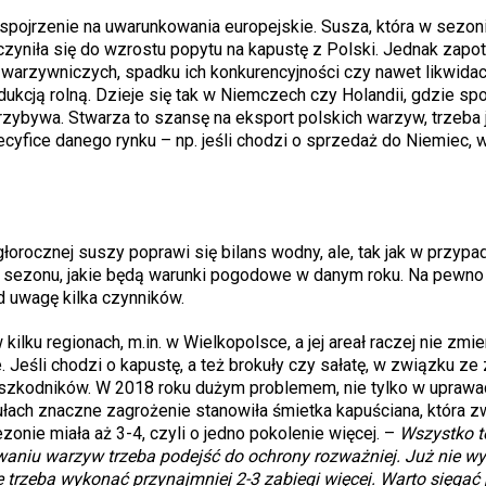
spojrzenie na uwarunkowania europejskie. Susza, która w sezon
yczyniła się do wzrostu popytu na kapustę z Polski. Jednak zap
warzywniczych, spadku ich konkurencyjności czy nawet likwidacji
dukcją rolną. Dzieje się tak w Niemczech czy Holandii, gdzie sp
przybywa. Stwarza to szansę na eksport polskich warzyw, trzeba
cyfice danego rynku – np. jeśli chodzi o sprzedaż do Niemiec, 
orocznej suszy poprawi się bilans wodny, ale, tak jak w przypa
sezonu, jakie będą warunki pogodowe w danym roku. Na pewno 
 uwagę kilka czynników.
ku regionach, m.in. w Wielkopolsce, a jej areał raczej nie zmie
eśli chodzi o kapustę, a też brokuły czy sałatę, w związku ze
 szkodników. W 2018 roku dużym problemem, nie tylko w uprawa
kułach znaczne zagrożenie stanowiła śmietka kapuściana, która z
onie miała aż 3-4, czyli o jedno pokolenie więcej. –
Wszystko t
waniu warzyw trzeba podejść do ochrony rozważniej. Już nie wy
le trzeba wykonać przynajmniej 2-3 zabiegi więcej. Warto sięgać