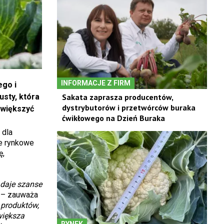
INFORMACJE Z FIRM
go i
Sakata zaprasza producentów,
usty, która
dystrybutorów i przetwórców buraka
zwiększyć
ćwikłowego na Dzień Buraka
 dla
ie rynkowe
ę,
 daje szanse
– zauważa
 produktów,
większa
RYNEK