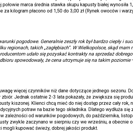
ej połowie marca średnia stawka skupu kapusty białej wynosiła 1
cie za kilogram płacono od 1,50 do 3,00 zł (Rynek owoców i war
runki pogodowe. Generalnie zeszły rok był bardzo ciepły i suc
lku regionach, takich „zagłębiach”. W Wielkopolsce, skąd mam 
 producentom udało się pozyskać kontrakty na sprzedaż dobreg
 odbioru spowodowały, że cena utrzymuje się na takim poziomie
–
d uwagę więcej czynników niż dane dotyczące jednego sezonu. Do
zbiór. Jednak ostatnie 2-3 lata pokazały, że zwiększa się produ
ty kiszonej. Klienci chcą mieć do niej dostęp przez cały rok, n
adycyjnych potraw na bazie tego składnika. Dlatego wydłuża się
ą, w zależności od warunków pogodowych, do października, listop
pusty zwykle zaczynano w sierpniu czy we wrześniu, a obecnie 
 mogli kupować świeży, dobrej jakości produkt.